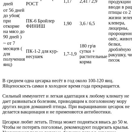
1,17
2,41 / 2,9
продукции
дней
РОСТ
вводи в ра
от 56 дней
птицы со 2
до убоя(
жизни зеле
при
ПК-6 Бройлер
клевера,
1,90
3,6 / 6,5
откорме
ФИНИШ
люцерны,
на мясо до
пророщен
90 дней )
овёс, живо
~ от 7
белки,
180 гр\в
месяцев (
дроблёную
ПК-1-2 для кур-
сутки +
для
1,7-1,9
ракушку, ч
несушек
растительные
получения
песок
корма
яиц)
В среднем одна цесарка несёт в год около 100-120 яиц.
Яйценоскость самки в холодное время года прекращается.
Сильный иммунитет и легкая адаптация к любому климату не
дает развиваться болезням, приводящим к поголовному мору
других видов домашней птицы. При выращивании цесарок не
делается вакцинация и не применяются антибиотики.
Цесарки любят летать. Птица может подняться ввысь до 50 м.
Чтобы не потерять поголовье, рекомендуют подрезать крылья.