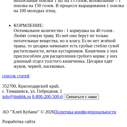
ниппельные поилки 1 шт на 15 голов; колокольные – 1
поилка на 150 голов. В процессе выращивания 1 поилка
на 100 молодых птиц.
КОРМЛЕНИЕ:
Оптимальное количество : 1 кормушка на 40 голов .
Любят сочную траву. Из неё они берут не только
питательные вещества, но и влагу. Если нет зелёной
травы, то цесарки начинают есть грубые стебли сухой
растительности, ветки кустарников. Кишечник у них
приспособлен для расщепления грубого корма: у них
длинный отдел толстого кишечника. Цесарки едят
жуков, червей, насекомых.
список статей
352700, Краснодарский край,
г. Тимашевск, ул. Гибридная, 1
info@timhbk.ru
8-800-200-500-6⁠
Связаться с нами
АО "Хлеб Кубани" © 2026
Политика конфиденциальности
Разработка сайта