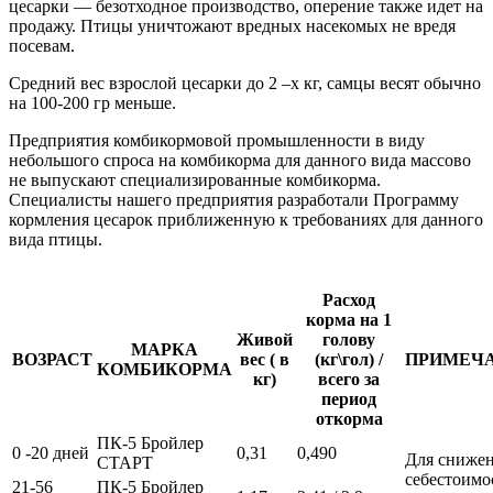
цесарки — безотходное производство, оперение также идет на
продажу. Птицы уничтожают вредных насекомых не вредя
посевам.
Средний вес взрослой цесарки до 2 –х кг, самцы весят обычно
на 100-200 гр меньше.
Предприятия комбикормовой промышленности в виду
небольшого спроса на комбикорма для данного вида массово
не выпускают специализированные комбикорма.
Специалисты нашего предприятия разработали Программу
кормления цесарок приближенную к требованиях для данного
вида птицы.
Расход
корма на 1
Живой
голову
МАРКА
ВОЗРАСТ
вес ( в
(кг\гол) /
ПРИМЕЧ
КОМБИКОРМА
кг)
всего за
период
откорма
ПК-5 Бройлер
0 -20 дней
0,31
0,490
Для сниже
СТАРТ
себестоимо
21-56
ПК-5 Бройлер